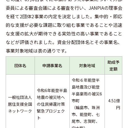
委員による審査会議による審査を行い、JANPIAの理事会
を経て2団体2事業の内定を決定しました。集中的・即応
的な支援が必要な課題に取り組む事業であることや迅速
な支援の拡大が期待できる実効性の高い事業であること
などが評価されました。資金分配団体名とその事業名、
事業対象地域は表の通りです。
助成予
団体名
申請事業名
対象地域
定額
令和６年能登半
島地震及び能登
令和6年能登半島
半島豪雨の被災6
一般社団法人
地震の被災地へ
市町
4.51億
居住支援全国
の住民帰還対策
（輪島市、珠洲
円
ネットワーク
緊急プロジェク
市、能登町、七
ト
尾市、志賀町、