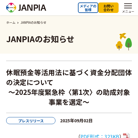
メディアの
お問い
皆様
合わせ
メニュー
ホーム
JANPIAのお知らせ
JANPIAのお知らせ
休眠預金等活用法に基づく資金分配団体
の決定について
～2025年度緊急枠〈第1次〉の助成対象
事業を選定～
2025年09月02日
プレスリリース
（
PDF形式：323KB
）