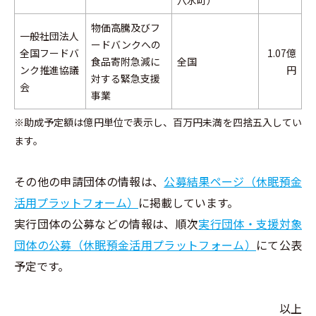
穴水町）
物価高騰及びフ
一般社団法人
ードバンクへの
全国フードバ
1.07億
食品寄附急減に
全国
ンク推進協議
円
対する緊急支援
会
事業
※助成予定額は億円単位で表示し、百万円未満を四捨五入してい
ます。
その他の申請団体の情報は、
公募結果ページ（休眠預金
活用プラットフォーム）
に掲載しています。
実行団体の公募などの情報は、順次
実行団体・支援対象
団体の公募（休眠預金活用プラットフォーム）
にて公表
予定です。
以上