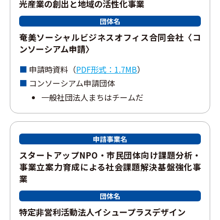
光産業の創出と地域の活性化事業
団体名
奄美ソーシャルビジネスオフィス合同会社〈コ
ンソーシアム申請〉
申請時資料（
PDF形式：1.7MB
）
コンソーシアム申請団体
⼀般社団法⼈まちはチームだ
申請事業名
スタートアップNPO・市⺠団体向け課題分析・
事業⽴案⼒育成による社会課題解決基盤強化事
業
団体名
特定⾮営利活動法⼈イシュープラスデザイン