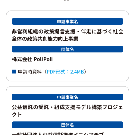
申請事業名
⾮営利組織の政策提⾔⽀援・伴⾛に基づく社会
全体の政策共創能⼒向上事業
団体名
株式会社 PoliPoli
申請時資料（
PDF形式：2.4MB
）
申請事業名
公益信託の受託・組成⽀援モデル構築プロジェ
クト
団体名
⼀般社団法⼈公益信託推進イニシアチブ