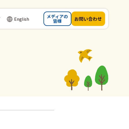
メディアの
て
お問い
合わせ
English
皆様
】